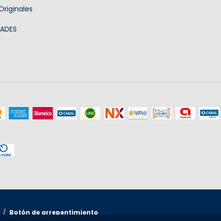
riginales
ADES
/
Botón de arrepentimiento